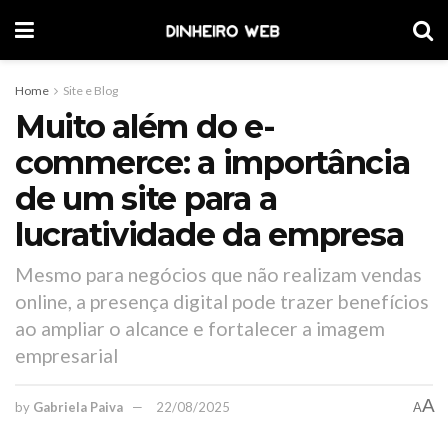
Home
Site e Blog
Muito além do e-
commerce: a importância
de um site para a
lucratividade da empresa
Mesmo para negócios que não realizam vendas
online, a presença digital pode trazer benefícios
ao ampliar o alcance e fortalecer a imagem
empresarial
A
by
Gabriela Paiva
22/08/2025
A