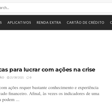
S
APLICATIVOS
RENDA EXTRA
CARTÃO DE CRÉDITO
icas para lucrar com ações na crise
ÇÃO
21/08/2021
0
com ações requer bastante conhecimento e experiência
ado financeiro. Afinal, às vezes os indicadores de uma
 podem ...