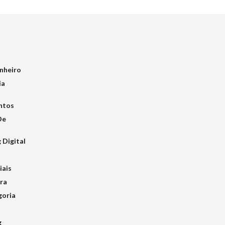
nheiro
ia
ntos
De
 Digital
iais
ra
goria
g