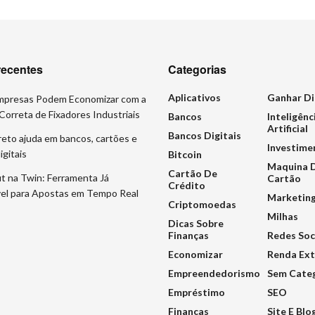
recentes
Categorias
Aplicativos
Ganhar Di
presas Podem Economizar com a
Correta de Fixadores Industriais
Bancos
Inteligênc
Artificial
Bancos Digitais
eto ajuda em bancos, cartões e
Investime
igitais
Bitcoin
Maquina 
Cartão De
t na Twin: Ferramenta Já
Cartão
Crédito
vel para Apostas em Tempo Real
Marketing
Criptomoedas
Milhas
Dicas Sobre
Finanças
Redes Soc
Economizar
Renda Ext
Empreendedorismo
Sem Cate
Empréstimo
SEO
Finanças
Site E Blo