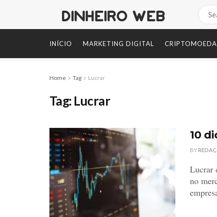
INÍCIO
MARKETING DIGITAL
CRIPTOMOEDA
Home
Tag
Lucrar
Tag:
Lucrar
10 d
BY
REDA
Lucrar 
no merc
empresa